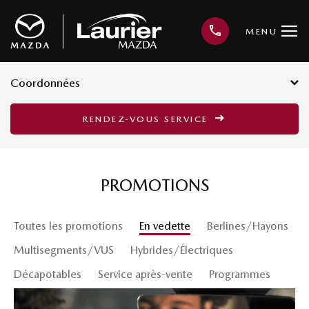
MENU
Coordonnées
3001, avenue Kepler, Québec G1X
RENDEZ-VOUS SERVICE
3V4
418 659-6421
PROMOTIONS
Toutes les promotions
En vedette
Berlines/Hayons
Multisegments/VUS
Hybrides/Électriques
Décapotables
Service après-vente
Programmes