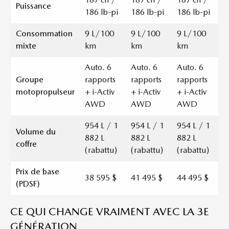
Puissance
186 lb-pi
186 lb-pi
186 lb-pi
Consommation
9 L/100
9 L/100
9 L/100
mixte
km
km
km
Auto. 6
Auto. 6
Auto. 6
Groupe
rapports
rapports
rapports
motopropulseur
+ i-Activ
+ i-Activ
+ i-Activ
AWD
AWD
AWD
954 L / 1
954 L / 1
954 L / 1
Volume du
882 L
882 L
882 L
coffre
(rabattu)
(rabattu)
(rabattu)
Prix de base
38 595 $
41 495 $
44 495 $
(PDSF)
CE QUI CHANGE VRAIMENT AVEC LA 3E
GÉNÉRATION