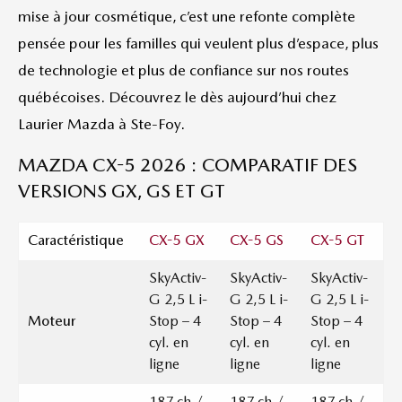
mise à jour cosmétique, c’est une refonte complète
pensée pour les familles qui veulent plus d’espace, plus
de technologie et plus de confiance sur nos routes
québécoises. Découvrez le dès aujourd’hui chez
Laurier Mazda à Ste-Foy.
MAZDA CX-5 2026 : COMPARATIF DES
VERSIONS GX, GS ET GT
Caractéristique
CX-5 GX
CX-5 GS
CX-5 GT
SkyActiv-
SkyActiv-
SkyActiv-
G 2,5 L i-
G 2,5 L i-
G 2,5 L i-
Moteur
Stop – 4
Stop – 4
Stop – 4
cyl. en
cyl. en
cyl. en
ligne
ligne
ligne
187 ch /
187 ch /
187 ch /