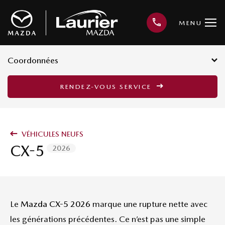
MENU
Coordonnées
3001, avenue Kepler, Québec G1X
RENDEZ-VOUS SERVICE
3V4
418 659-6421
VÉHICULES NEUFS
CX-5
2026
Le
Mazda CX-5 2026
marque une rupture nette avec
les générations précédentes. Ce n’est pas une simple