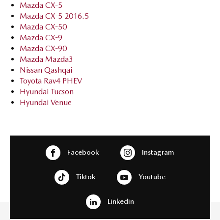
Mazda CX-5
Mazda CX-5 2016.5
Mazda CX-50
Mazda CX-9
Mazda CX-90
Mazda Mazda3
Nissan Qashqai
Toyota Rav4 PHEV
Hyundai Tucson
Hyundai Venue
Facebook
Instagram
Tiktok
Youtube
Linkedin