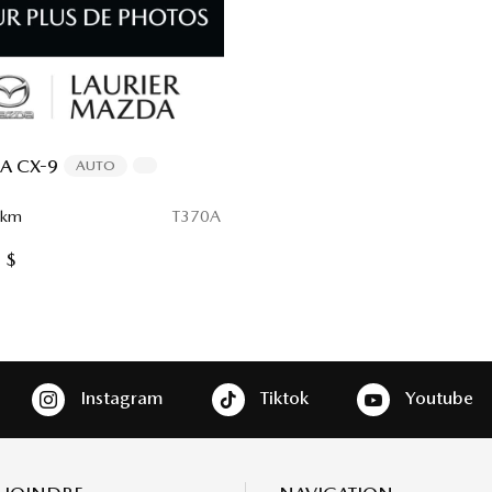
 CX-9
AUTO
 km
T370A
 $
Instagram
Tiktok
Youtube