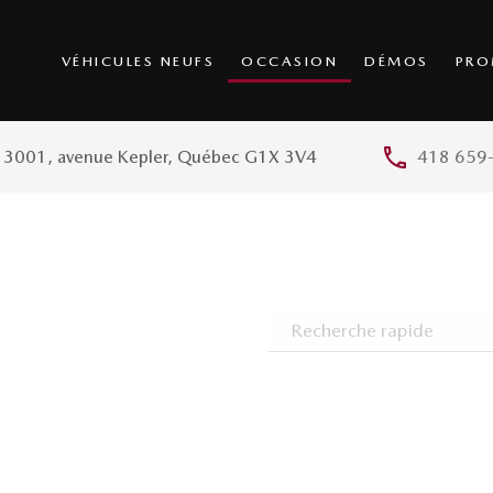
VÉHICULES NEUFS
OCCASION
DÉMOS
PRO
3001, avenue Kepler, Québec G1X 3V4
418 659