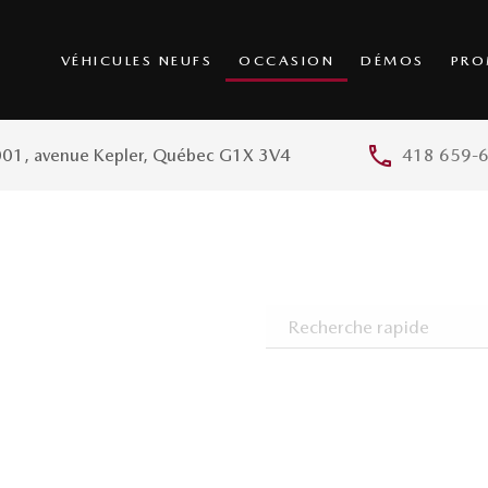
VÉHICULES NEUFS
OCCASION
DÉMOS
PRO
01, avenue Kepler, Québec G1X 3V4
418 659-