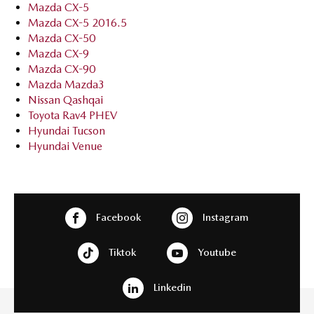
Mazda CX-5
Mazda CX-5 2016.5
Mazda CX-50
Mazda CX-9
Mazda CX-90
Mazda Mazda3
Nissan Qashqai
Toyota Rav4 PHEV
Hyundai Tucson
Hyundai Venue
Facebook
Instagram
Tiktok
Youtube
Linkedin