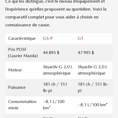
Ce qui les distingue, c’est le niveau d’équipement et
l’expérience qu’elles proposent au quotidien. Voici le
comparatif complet pour vous aider à choisir en
connaissance de cause.
Caractéristique
GS-P
GT
Prix PDSF
44 895 $
47 995 $
(Laurier Mazda)
Skyactiv-G 2,0 L
Skyactiv-G 2,0 L
Moteur
atmosphérique
atmosphérique
181 ch / 151
181 ch / 151 lb-
Puissance
lb-pi
pi
Consommation
~8,1 L/100
~8,1 L/100 km*
mixte
km*