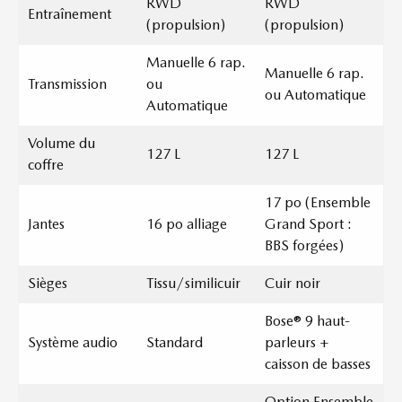
RWD
RWD
Entraînement
(propulsion)
(propulsion)
Manuelle 6 rap.
Manuelle 6 rap.
Transmission
ou
ou Automatique
Automatique
Volume du
127 L
127 L
coffre
17 po (Ensemble
Jantes
16 po alliage
Grand Sport :
BBS forgées)
Sièges
Tissu/similicuir
Cuir noir
Bose® 9 haut-
Système audio
Standard
parleurs +
caisson de basses
Option Ensemble