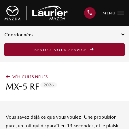
MENU
Coordonnées
3001, avenue Kepler, Québec G1X
RENDEZ-VOUS SERVICE
3V4
418 659-6421
VÉHICULES NEUFS
MX-5 RF
2026
Vous savez déjà ce que vous voulez. Une propulsion
pure, un toit qui disparaît en 13 secondes, et le plaisir