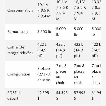
10,1 V
10,1 V
10,3 V
10,1 V
/ 8,5 R
/ 8,5 R
/ 8,5 R
Consommation
/ 8,5 R
/ 9,4
/ 9,4
/ 9,5
/ 9,4 M
M
M
M
5 000
5 000
5 000
Remorquage
3 500 lb
lb
lb
lb
422 L
422 L
422 L
422 L
Coffre (3e
(14,9
(14,9
(14,9
(14,9
rangée relevée)
pi³)
pi³)
pi³)
pi³)
7 ou 8
7 ou 8
7 ou 8
8 places
places
places
places
Configuration
(2/3/3)
au
au
au
de série
choix
choix
choix
PDSF de
49 395
53 395
57 995
61 945
départ
$
$
$
$