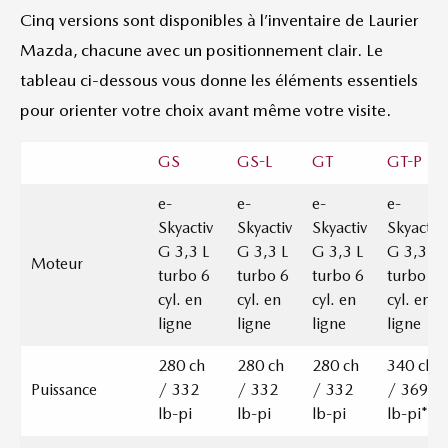
Cinq versions sont disponibles à l’inventaire de Laurier
Mazda, chacune avec un positionnement clair. Le
tableau ci-dessous vous donne les éléments essentiels
pour orienter votre choix avant même votre visite.
GS
GS-L
GT
GT-P
e-
e-
e-
e-
Skyactiv
Skyactiv
Skyactiv
Skyactiv
G 3,3 L
G 3,3 L
G 3,3 L
G 3,3 L
Moteur
turbo 6
turbo 6
turbo 6
turbo 6
cyl. en
cyl. en
cyl. en
cyl. en
ligne
ligne
ligne
ligne
280 ch
280 ch
280 ch
340 ch
Puissance
/ 332
/ 332
/ 332
/ 369
lb-pi
lb-pi
lb-pi
lb-pi*