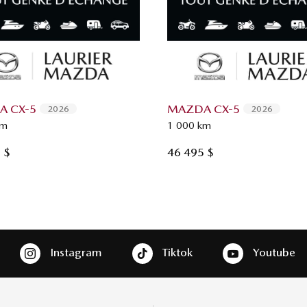
 CX-5
MAZDA CX-5
2026
2026
km
1 000 km
 $
46 495 $
Instagram
Tiktok
Youtube