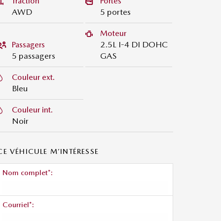
Traction
Portes
AWD
5 portes
Moteur
2.5L I-4 DI DOHC
Passagers
5 passagers
GAS
Couleur ext.
Bleu
Couleur int.
Noir
CE VÉHICULE M’INTÉRESSE
Nom complet*:
Courriel*: