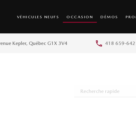
VÉHICULES NEUFS
OCCASION
DÉMOS
PRO
venue Kepler, Québec G1X 3V4
418 659-642