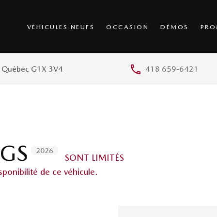
VÉHICULES NEUFS
OCCASION
DÉMOS
PRO
, Québec G1X 3V4
418 659-6421
 GS
2026
SONT LIMITÉS
ponibilité de ce véhicule.