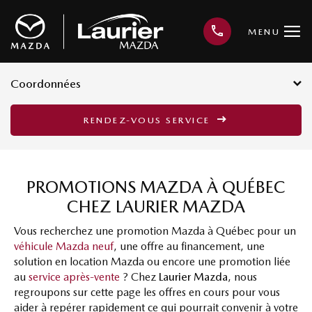
MENU
Coordonnées
3001, avenue Kepler, Québec G1X
RENDEZ-VOUS SERVICE
3V4
418 659-6421
PROMOTIONS MAZDA À QUÉBEC
CHEZ LAURIER MAZDA
Vous recherchez une promotion Mazda à Québec pour un
véhicule Mazda neuf
, une offre au financement, une
solution en location Mazda ou encore une promotion liée
au
service après-vente
? Chez
Laurier Mazda
, nous
regroupons sur cette page les offres en cours pour vous
aider à repérer rapidement ce qui pourrait convenir à votre