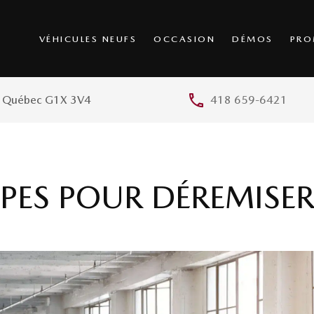
VÉHICULES NEUFS
OCCASION
DÉMOS
PRO
, Québec G1X 3V4
418 659-6421
APES POUR DÉREMISE