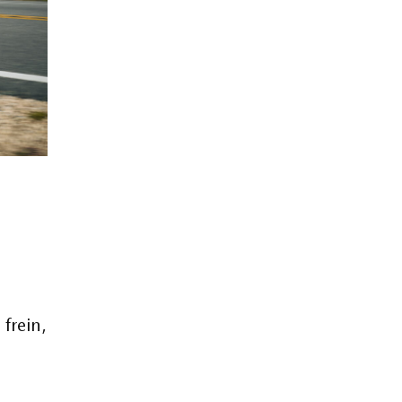
s
 frein,