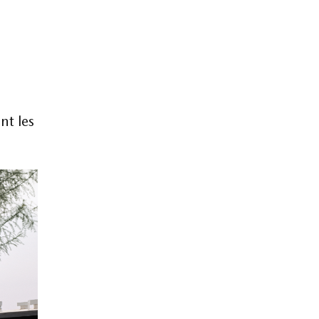
nt les