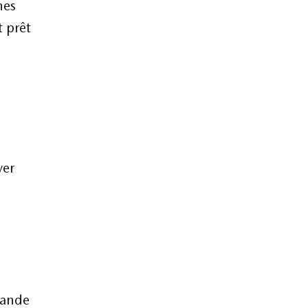
hes
t prêt
ver
mande