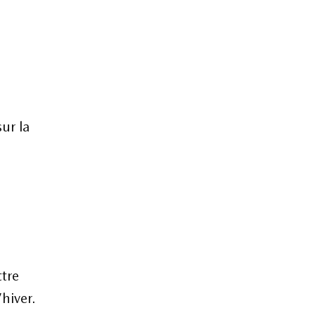
sur la
ttre
hiver.