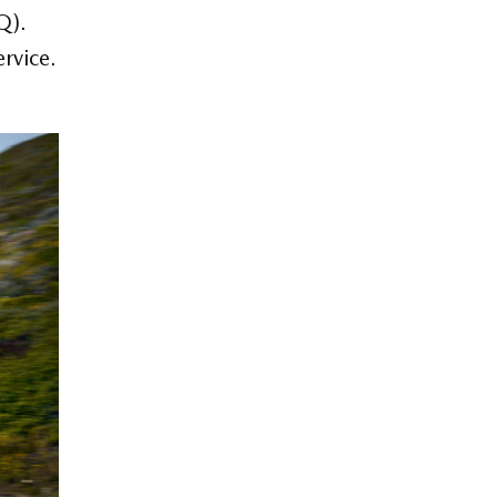
Q).
rvice.