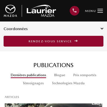
MENU
Coordonnées
3001, avenue Kepler, Québec G1X
RENDEZ-VOUS SERVICE
3V4
418 659-6421
PUBLICATIONS
Dernières publications
Blogue
Prix remportés
Témoignages
Technologies Mazda
ARTICLES